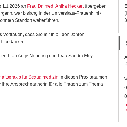
ab 1.1.2026 an
Frau Dr. med. Anika Heckert
übergeben
E
gerin, war bislang in der Universitäts-Frauenklinik
(
wohnten Standort weiterführen.
3
s Vertrauen, dass Sie mir in all den Jahren
ch bedanken.
nnen Frau Antje Nebeling und Frau Sandra Mey
A
K
H
aftspraxis für Sexualmedizin
in diesen Praxisräumen
w
ter Ihre Ansprechpartnerin für alle Fragen zum Thema
0
0
p
m